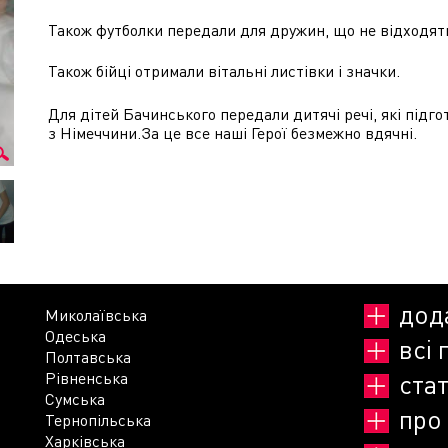
Також футболки передали для дружин, що не відходять
Також бійці отримали вітальні листівки і значки.
Для дітей Бачинського передали дитячі речі, які підг
з Німеччини.За це все наші Герої безмежно вдячні.
дод
Миколаївська
Одеська
всі 
Полтавська
Рівненська
стат
Сумська
про
Тернопільська
Харківська