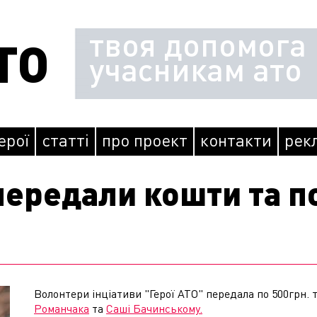
твоя допомога
ТО
учасникам ато
герої
статті
про проект
контакти
рек
передали кошти та п
Волонтери інціативи "Герої АТО" передала по 500грн. 
Романчака
та
Саші Бачинському.