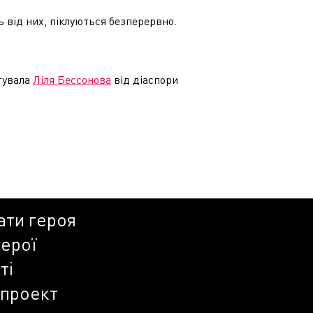
 від них, піклуються безперервно.
отувала
Ліля Бессонова
від діаспори
ати героя
герої
ті
 проект