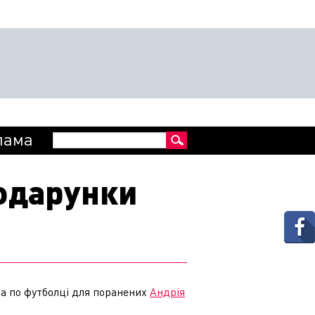
Пошукова
лама
Пошук
форма
одарунки
та по футболці для поранених
Андрія