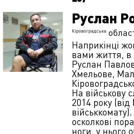
Руслан Р
облас
Кіровоградська
Наприкінці жо
вами життя, в 
Руслан Павлови
Хмельове, Мал
Кіровоградсько
На військову 
2014 року (ві
військкомату)
осколкові пор
ноги, у нього 