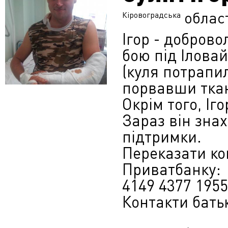
облас
Кіровоградська
Ігор - доброво
бою під Ілова
(куля потрапи
порвавши ткан
Окрім того, Іг
Зараз він знах
підтримки.
Переказати ко
Приватбанку:
4149 4377 1955
Контакти батьк