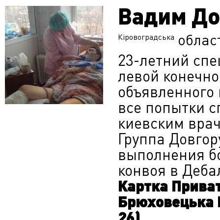
Вадим До
облас
Кіровоградська
23-летний спе
левой конечно
объявленного 
все попытки с
киевским врач
Группа Довгор
выполнения б
конвоя в Деба
Картка Приват
Брюховецька Н
26)