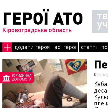
Перейти до основного матеріалу
ГЕРОЇ АТО
т
у
Кіровоградська область
додати героя
всі герої
статті
пр
​П
Сторінки
Кіровог
ЮРИДИЧНА
ДОПОМОГА
Каба
деса
Куль
плеча