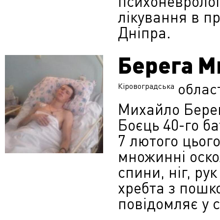
психоневролог
лікування в п
Дніпра.
Берега М
облас
Кіровоградська
Михайло Берег
Боєць 40-го б
7 лютого цьог
множинні оско
спини, ніг, ру
хребта з пошк
повідомляє у 