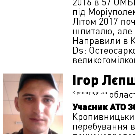
2016 в 57 ОМБ
під Моріуполе
Літом 2017 по
шпиталю, але 
Направили в Ки
Ds: Остеосарк
великогомілков
Ігор Лєп
облас
Кіровоградська
Учасник АТО 3
Кропивницький
перебування в 