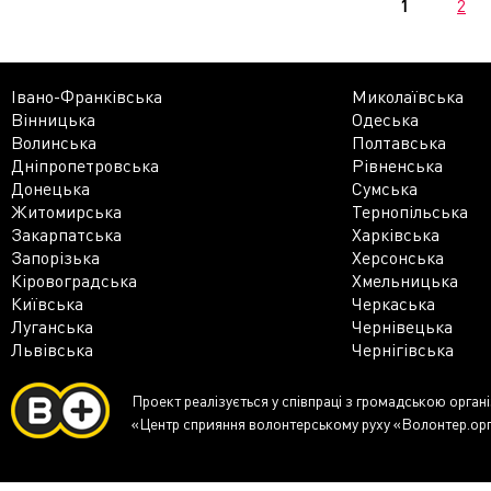
1
2
Івано-Франківська
Миколаївська
Вінницька
Одеська
Волинська
Полтавська
Дніпропетровська
Рівненська
Донецька
Сумська
Житомирська
Тернопільська
Закарпатська
Харківська
Запорізька
Херсонська
Кіровоградська
Хмельницька
Київська
Черкаська
Луганська
Чернівецька
Львівська
Чернігівська
Проект реалізується у співпраці з громадською орган
«Центр сприяння волонтерському руху «Волонтер.ор