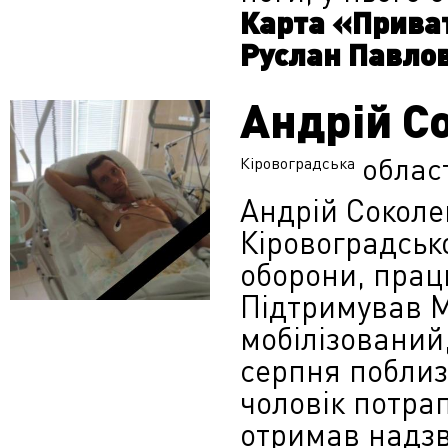
Карта «Приват
Руслан Павлов
Андрій С
облас
Кіровоградська
Андрій Соколе
Кіровоградськ
оборони, прац
Підтримував М
мобілізований,
серпня поблиз
чоловік потрап
отримав надзв