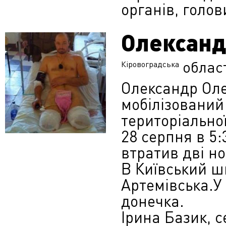
органів, голови
Олександ
облас
Кіровоградська
Олександр Оле
мобілізований
територіально
28 серпня в 5
втратив дві но
В Київський ш
Артемівська.У
донечка.
Ірина Базик, се