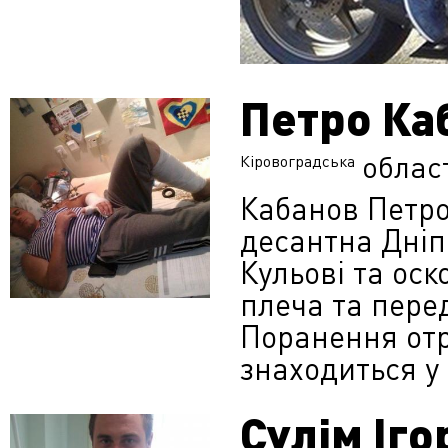
​Петро Ка
облас
Кіровоградська
Кабанов Петро
десантна Дніп
Кульові та оск
плеча та перед
Поранення отр
знаходиться у
Сулім Іго