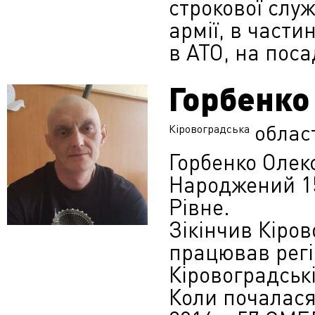
строкової слу
армії, в части
в АТО, на поса
Горбенко
облас
Кіровоградська
Горбенко Олек
Народжений 15.
Рівне.
Зікінчив Кіров
працював рег
Кіровоградські
Коли почалася