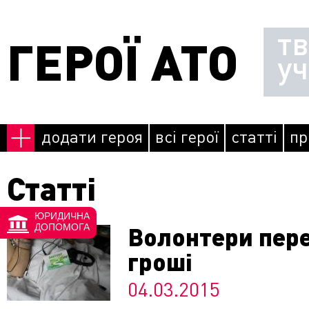
Перейти до основного матеріалу
т
ГЕРОЇ АТО
у
додати героя
всі герої
статті
пр
Статті
ЮРИДИЧНА
Сторінки
Волонтери пере
ДОПОМОГА
гроші
04.03.2015