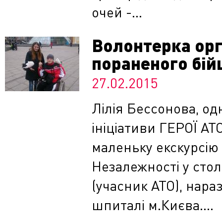
очей -...
Волонтерка орг
пораненого бій
27.02.2015
Лілія Бессонова, о
ініціативи ГЕРОЇ АТ
маленьку екскурсію
Незалежності у сто
(учасник АТО), нара
шпиталі м.Києва....