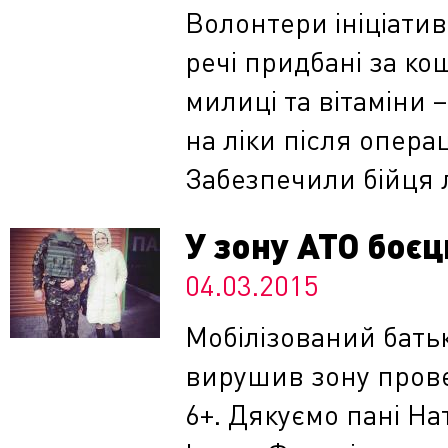
Волонтери ініціатив
речі придбані за ко
милиці та вітаміни 
на ліки після операц
Забезпечили бійця 
У зону АТО боєц
04.03.2015
Мобілізований бать
вирушив зону прове
6+. Дякуємо пані На