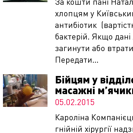
За кошти пані Ната
хлопцям у Київськи
антибіотик (вартіст
бактерій. Якщо дані
загинути або втрати
Передати...
Бійцям у відділ
масажні м’ячик
05.02.2015
Кароліна Компанієц
гнійній хірургії над