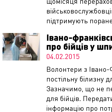
щомісяця перерахов
військовослужбовці
підтримують поране
Івано-франківс
про бійців у шп
04.02.2015
Волонтери з Івано-
постільну білизну д
Зазначимо, що не п
для бійців. Переда
інформацію про пот