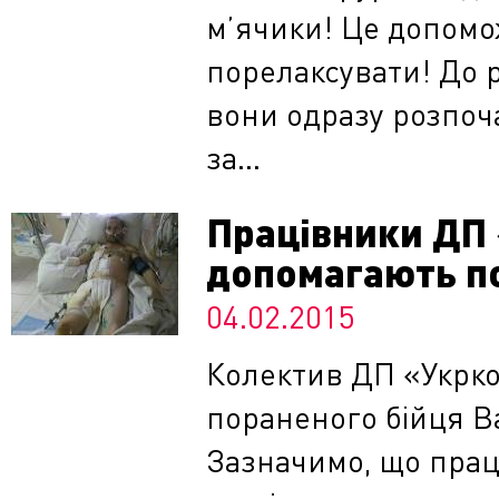
м’ячики! Це допомож
порелаксувати! До р
вони одразу розпоча
за...
Працівники ДП
допомагають п
04.02.2015
Колектив ДП «Укрко
пораненого бійця Ва
Зазначимо, що прац