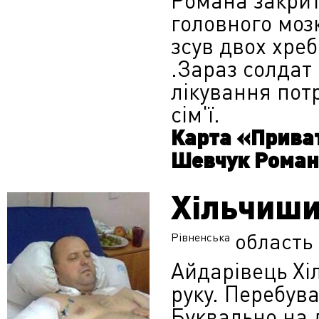
Романа закрит
головного мозк
зсув двох хреб
.Зараз солдат
лікування пот
сім'ї.
Карта «Приват
Шевчук Роман
Хільчиши
область
Рівненська
Айдарівець Хі
руку. Перебува
Буквально на 