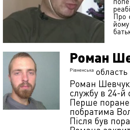
поп
реабі
Про 
йому
бать
Роман Ш
область
Рівненська
Роман Шевчук,
службу в 24-й 
Перше поранен
побратима Вол
Після був пора