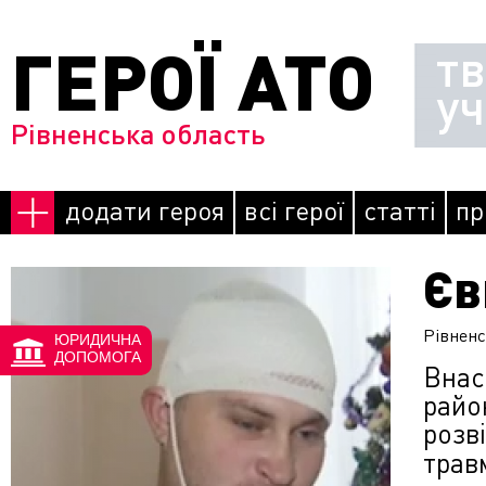
Перейти до основного матеріалу
ГЕРОЇ АТО
т
у
Рівненська область
додати героя
всі герої
статті
пр
Єв
Сторінки
Рівнен
ЮРИДИЧНА
ДОПОМОГА
Внас
рай
розв
трав