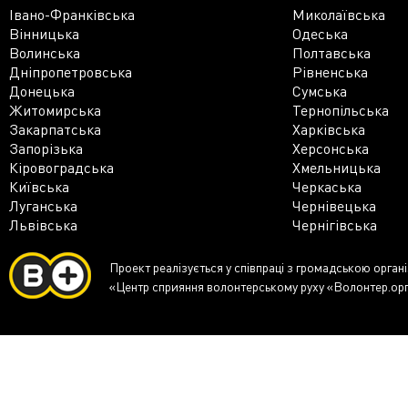
Івано-Франківська
Миколаївська
Вінницька
Одеська
Волинська
Полтавська
Дніпропетровська
Рівненська
Донецька
Сумська
Житомирська
Тернопільська
Закарпатська
Харківська
Запорізька
Херсонська
Кіровоградська
Хмельницька
Київська
Черкаська
Луганська
Чернівецька
Львівська
Чернігівська
Проект реалізується у співпраці з громадською орган
«Центр сприяння волонтерському руху «Волонтер.ор