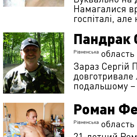
Намагалися вр
госпіталі, ал
Пандрак 
область
Рівненська
Зараз Сергій 
довготривале л
подальшому – 
Роман Ф
область
Рівненська
21-летний Ром