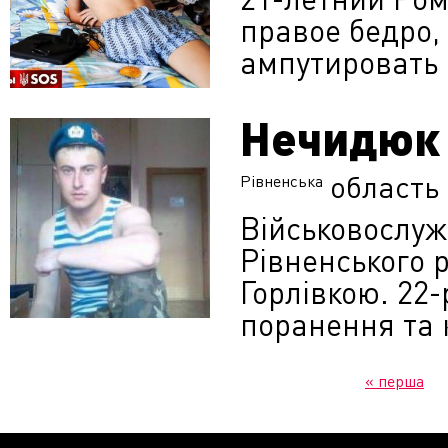
правое бедро,
ампутировать
Нечидюк 
область
Рівненська
Військовослуж
Рівненського 
Горлівкою. 22
поранення та 
« перша