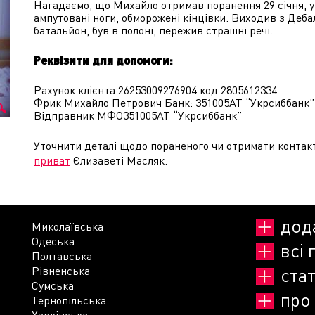
Нагадаємо, що Михайло отримав поранення 29 січня, у 
ампутовані ноги, обморожені кінцівки. Виходив з Деб
батальйон, був в полоні, пережив страшні речі.
Реквізити для допомоги:
Рахунок клієнта 26253009276904 код 2805612334
Фрик Михайло Петрович Банк: 351005АТ “Укрсиббанк”
Відправник МФО351005АТ “Укрсиббанк”
Уточнити деталі щодо пораненого чи отримати контак
приват
Єлизаветі Масляк.
дод
Миколаївська
Одеська
всі 
Полтавська
Рівненська
стат
Сумська
про
Тернопільська
Харківська