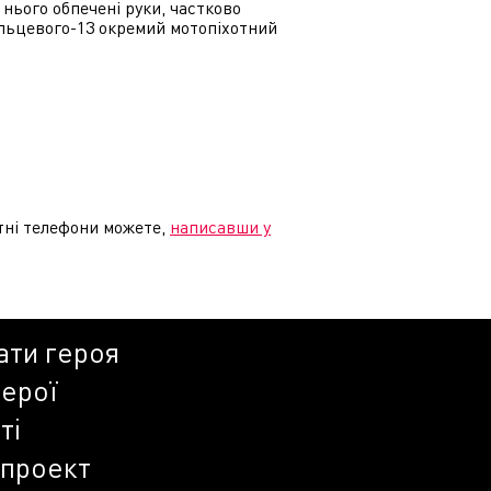
нього обпечені руки, частково
альцевого-13 окремий мотопіхотний
тні телефони можете,
написавши у
ати героя
герої
ті
 проект