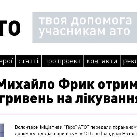
твоя допомога
ТО
учасникам ато
герої
статті
про проект
контакти
рек
Михайло Фрик отрим
 гривень на лікуванн
Волонтери ініціативи "Герої АТО" передали поранено
допомогу від діаспори в сумі 6 150 грн (завдяки Ната