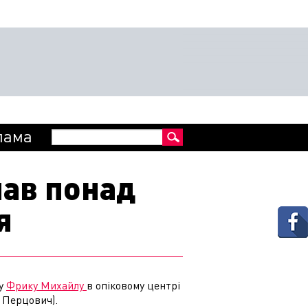
Пошукова
лама
Пошук
форма
ав понад
я
му
Фрику Михайлу
в опіко
вому центрі
лі Перцович
).