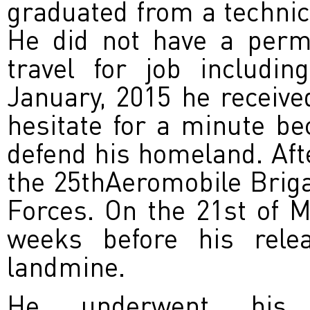
graduated from a technica
He did not have a perm
travel for job includi
January, 2015 he receive
hesitate for a minute bec
defend his homeland. Afte
the 25
th
Aeromobile Brig
Forces. On the 21
st
of Ma
weeks before his rel
landmine.
He underwent his 