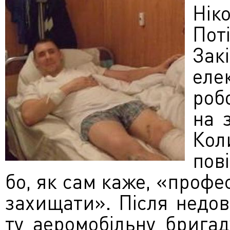
Нік
Пот
Зак
еле
роб
на 
Кол
пов
бо, як сам каже, «профе
захищати». Після недов
ту аеромобільну брига