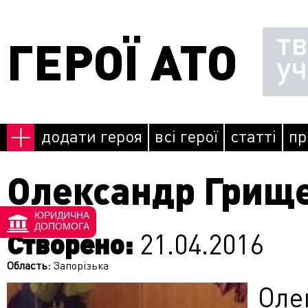
Перейти до основного матеріалу
т
ГЕРОЇ АТО
у
додати героя
всі герої
статті
пр
Олександр Грищ
ЮРИДИЧНА
ДОПОМОГА
Створено:
21.04.2016
Область:
Запорізька
Оле