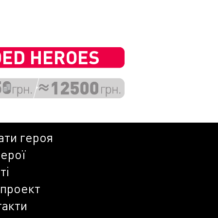
ати героя
герої
ті
 проект
такти