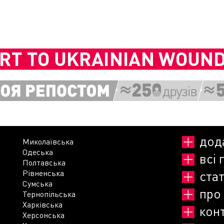
дод
Миколаївська
Одеська
всі 
Полтавська
Рівненська
стат
Сумська
про
Тернопільська
Харківська
кон
Херсонська