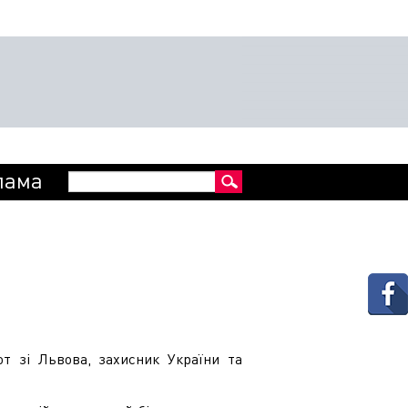
Пошукова
лама
Пошук
форма
т зі Львова, захисник України та