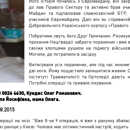
Його історія почалась з Євромайдану, він зак
до лав Правого Сектору та активно брав уча
Майдан та підпалював славнозвісний БТР, 
учасників Євромайдану. Далі він як справжній
Добровольчого Українського корпусу «Правого 
Побратими звуть його Друг Галичанин. Ризикую
прохання Нацгвардії забрати поранених і вже вб
своїми хлопцями рушили на підмогу військов
Могили, де потрапили в засідку.
Витягували усіх поранених, але під час міноме
дві ноги. Йому пощастило залишитися живим. О
Інституті Травматології та Ортопедії дають 
Потрібні операції та тривале лікування.
 0026 4630, Кундис Олег Романович.
аля Йосифівна, мама Олега.
08.2015
ерації на нозі. "Вже 8 чи 9 операція, я вже з рахунку збила
кі раніше у Києві. Чоловік має оптимістичний настрій, ходит