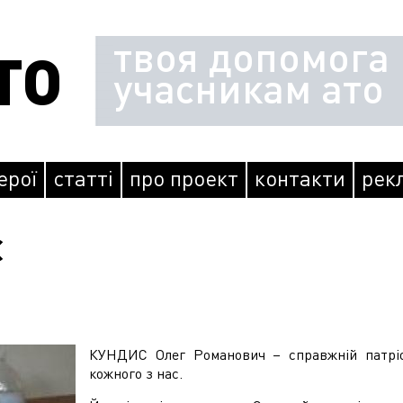
твоя допомога
ТО
учасникам ато
герої
статті
про проект
контакти
рек
с
КУНДИС Олег Романович – справжній патріо
кожного з нас.