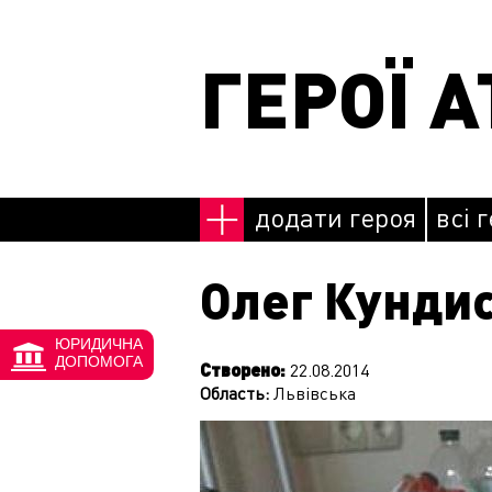
Перейти до основного матеріалу
ГЕРОЇ А
додати героя
всі 
Олег Кунди
ЮРИДИЧНА
ДОПОМОГА
Створено:
22.08.2014
Область:
Львівська