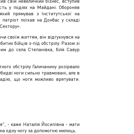
рив свій невеличкий бізнес, вступив
сть у подіях на Майдані. Обороняв
який прямував з Інститутської на
 патріот поїхав на Донбас у складі
Сектору».
чи своїм життям, він відгукнувся на
итих бійців з-під обстрілу. Разом зі
им до села Степанівка, біля Савур
тного обстрілу Галичанину розірвало
бидві ноги сильно травмовані, але в
надію, що ноги можливо врятувати.
ся", - каже Наталія Йосипівна - мати
ь на одну ногу за допомогою милиць.