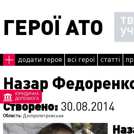
Перейти до основного матеріалу
т
ГЕРОЇ АТО
у
додати героя
всі герої
статті
пр
Назар Федоренк
ЮРИДИЧНА
ДОПОМОГА
Створено:
30.08.2014
Область:
Дніпропетровська
На