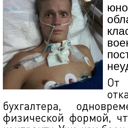
юн
обл
кл
вое
по
неу
От
отк
бухгалтера, одновр
физической формой, чт