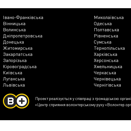
Івано-Франківська
Миколаївська
Вінницька
Одеська
Волинська
Полтавська
Дніпропетровська
Рівненська
Донецька
Сумська
Житомирська
Тернопільська
Закарпатська
Харківська
Запорізька
Херсонська
Кіровоградська
Хмельницька
Київська
Черкаська
Луганська
Чернівецька
Львівська
Чернігівська
Проект реалізується у співпраці з громадською орган
«Центр сприяння волонтерському руху «Волонтер.ор