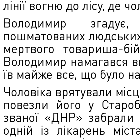
лінії вогню до лісу, де ч
Володимир згадує
пошматованих людських т
мертвого товариша-бій
Володимир намагався в
їв майже все, що було на
Чоловіка врятували місц
повезли його у Староб
званої «ДНР» забрали 
одній із лікарень міс