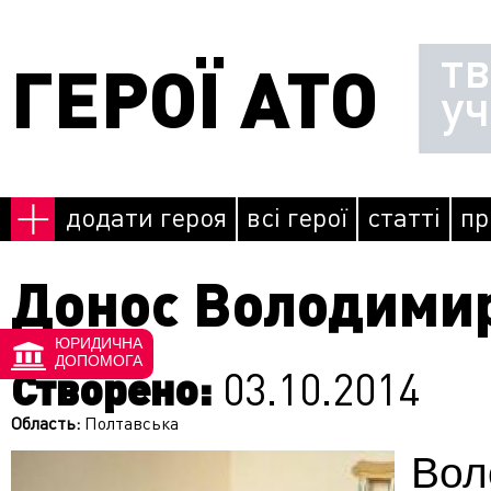
Перейти до основного матеріалу
т
ГЕРОЇ АТО
у
додати героя
всі герої
статті
пр
Донос Володими
ЮРИДИЧНА
ДОПОМОГА
Створено:
03.10.2014
Область:
Полтавська
Вол