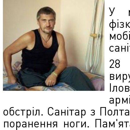
У 
фі
мо
сан
28 
ви
Іло
арм
обстріл. Санітар з Полт
поранення ноги. Пам'ят