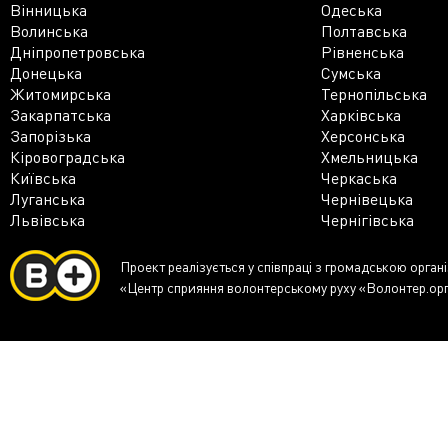
Вінницька
Одеська
Волинська
Полтавська
Дніпропетровська
Рівненська
Донецька
Сумська
Житомирська
Тернопільська
Закарпатська
Харківська
Запорізька
Херсонська
Кіровоградська
Хмельницька
Київська
Черкаська
Луганська
Чернівецька
Львівська
Чернігівська
Проект реалізується у співпраці з громадською орган
«Центр сприяння волонтерському руху «Волонтер.ор