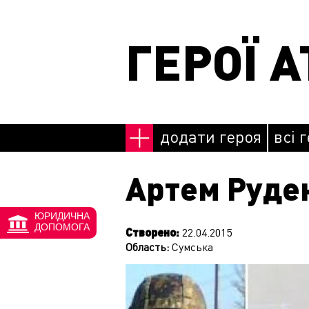
Перейти до основного матеріалу
ГЕРОЇ А
додати героя
всі 
Артем Руде
ЮРИДИЧНА
ДОПОМОГА
Створено:
22.04.2015
Область:
Сумська