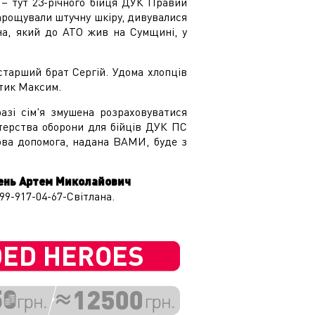
– тут 23-річного бійця ДУК Правий
нарощували штучну шкіру, дивувалися
їна, який до АТО жив на Сумщині, у
старший брат Сергій. Удома хлопців
атик Максим.
азі сім'я змушена розраховуватися
терства оборони для бійців ДУК ПС
ова допомога, надана ВАМИ, буде з
день Артем Миколайович
99-917-04-67-Світлана.