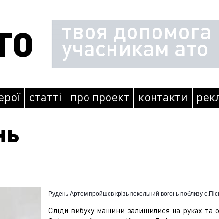
твоя допомога
ТО
учасникам ато
герої
статті
про проект
контакти
рек
нь
Рудень Артем пройшов крізь пекельний вогонь поблизу с.Піск
Сліди вибуху машини залишилися на руках та обли