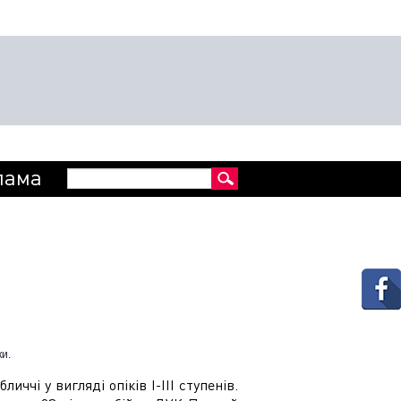
Пошукова
лама
Пошук
форма
и.
ччі у вигляді опіків І-ІІІ ступенів.