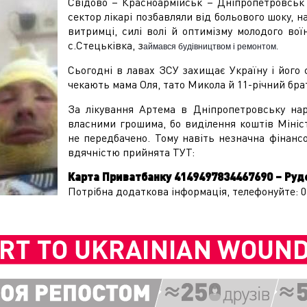
Свідово – Красноармійськ – Дніпропетровськ 
сектор лікарі позбавляли від больового шоку, 
витримці, силі волі й оптимізму молодого во
с.Стецьківка, з
аймався будівництвом і ремонтом.
Сьогодні в лавах ЗСУ захищає Україну і його 
чекають мама Оля, тато Микола й 11-річний бр
За лікування Артема в Дніпропетровську нар
власними грошима, бо виділення коштів Мініс
не передбачено. Тому навіть незначна фінанс
вдячністю прийнята ТУТ:
Карта Приватбанку 4149497834467690 – Ру
Потрібна додаткова інформація, телефонуйте: 0