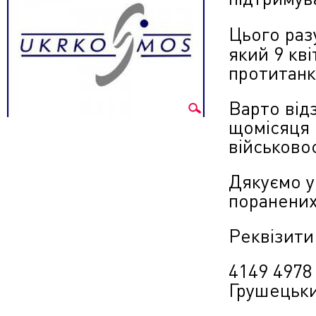
Цього раз
який 9 кві
протитанк
Варто від
щомісяця 
військово
Дякуємо у
поранених
Реквізити
4149 4978
Грушецьки