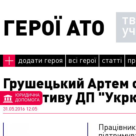
Перейти до основного матеріалу
т
ГЕРОЇ АТО
у
додати героя
всі герої
статті
пр
Грушецький Артем 
колективу ДП "Укр
ЮРИДИЧНА
ДОПОМОГА
31.05.2016 12:05
Працівник
підтримува