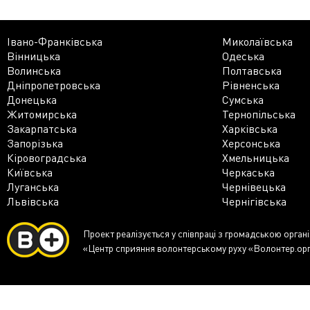
Івано-Франківська
Миколаївська
Вінницька
Одеська
Волинська
Полтавська
Дніпропетровська
Рівненська
Донецька
Сумська
Житомирська
Тернопільська
Закарпатська
Харківська
Запорізька
Херсонська
Кіровоградська
Хмельницька
Київська
Черкаська
Луганська
Чернівецька
Львівська
Чернігівська
Проект реалізується у співпраці з громадською орган
«Центр сприяння волонтерському руху «Волонтер.ор