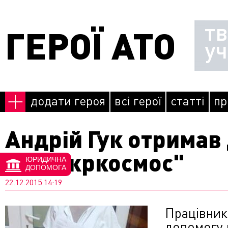
Перейти до основного матеріалу
т
ГЕРОЇ АТО
у
додати героя
всі герої
статті
пр
Андрій Гук отримав
ДП "Укркосмос"
ЮРИДИЧНА
ДОПОМОГА
22.12.2015 14:19
Працівник
допомогу 