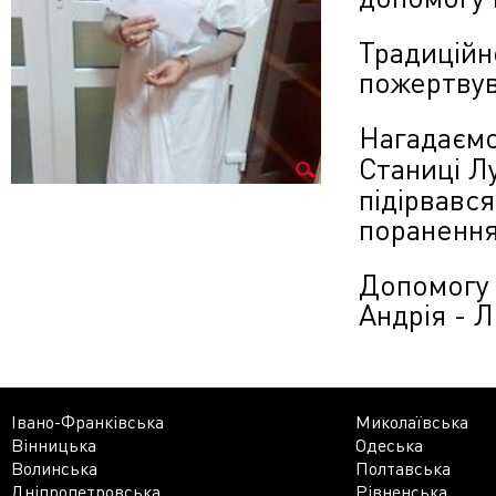
Традиційн
пожертвув
Нагадаємо
Станиці Л
підірвався
поранення
Допомогу 
Андрія - 
Івано-Франківська
Миколаївська
Вінницька
Одеська
Волинська
Полтавська
Дніпропетровська
Рівненська