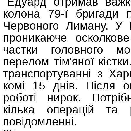
"Едуард отримав важк
колона 79-ї бригади п
Червоного Лиману. У 
проникаюче осколкове
частки головного моз
перелом тім'яної кістк
транспортуванні з Хар
комі 15 днів. Після о
роботі нирок. Потріб
кілька операцій та р
повідомленні.