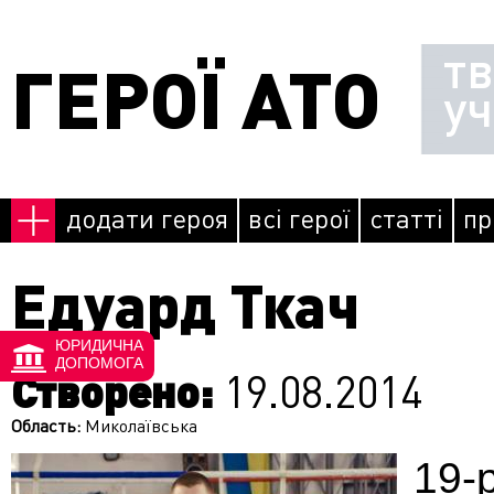
Перейти до основного матеріалу
т
ГЕРОЇ АТО
у
додати героя
всі герої
статті
пр
Едуард Ткач
ЮРИДИЧНА
ДОПОМОГА
Створено:
19.08.2014
Область:
Миколаївська
19-