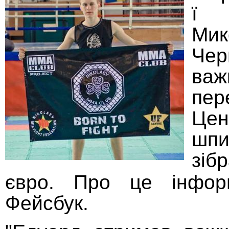
ї 
Мик
Че
важ
пе
Це
шпи
зіб
євро. Про це інфо
Фейсбук.