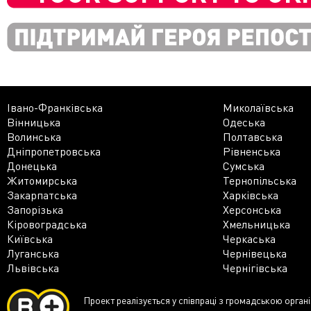
Івано-Франківська
Миколаївська
Вінницька
Одеська
Волинська
Полтавська
Дніпропетровська
Рівненська
Донецька
Сумська
Житомирська
Тернопільська
Закарпатська
Харківська
Запорізька
Херсонська
Кіровоградська
Хмельницька
Київська
Черкаська
Луганська
Чернівецька
Львівська
Чернігівська
Проект реалізується у співпраці з громадською орган