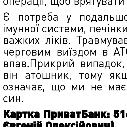
операції, щоб врятувати
Є потреба у подальшом
імунної системи, печінки
важких ліків. Травмува
черговим виїздом в АТ
впав.Прикрий випадок,
він атошник, тому як
означає, що ми не має
син.
Картка ПриватБанк: 51
Євгеній Олексійович)