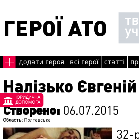
Перейти до основного матеріалу
т
ГЕРОЇ АТО
у
додати героя
всі герої
статті
пр
Налізько Євгеній
ЮРИДИЧНА
ДОПОМОГА
Створено:
06.07.2015
Область:
Полтавська
32-