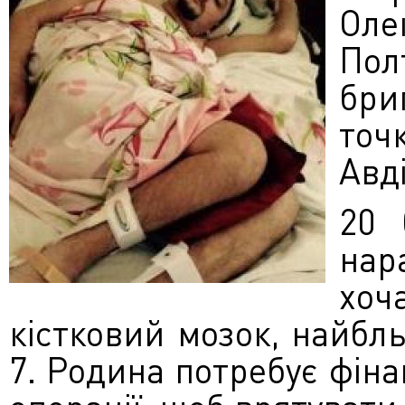
Ол
Пол
бри
точ
Авді
20 
нар
хо
кістковий мозок, найбл
7. Родина потребує фіна