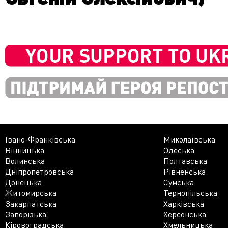
Івано-Франківська
Миколаївська
Вінницька
Одеська
Волинська
Полтавська
Дніпропетровська
Рівненська
Донецька
Сумська
Житомирська
Тернопільська
Закарпатська
Харківська
Запорізька
Херсонська
Кіровоградська
Хмельницька